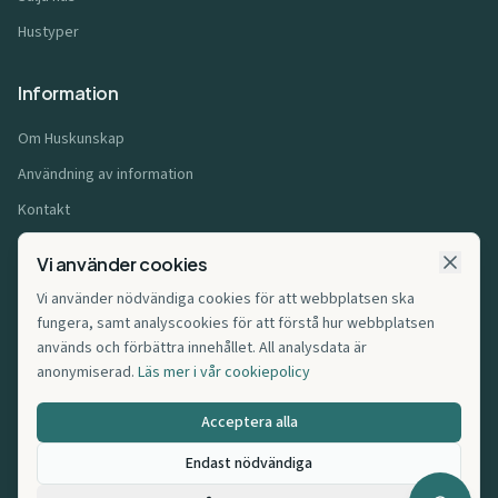
Hustyper
Information
Om Huskunskap
Användning av information
Kontakt
Användarvillkor
Vi använder cookies
Integritetspolicy
Vi använder nödvändiga cookies för att webbplatsen ska
Cookiepolicy
fungera, samt analyscookies för att förstå hur webbplatsen
används och förbättra innehållet. All analysdata är
Affiliatepolicy
anonymiserad.
Läs mer i vår cookiepolicy
Cookie-inställningar
Acceptera alla
Endast nödvändiga
©
2026
Huskunskap.se. Alla rättigheter förbehållna.