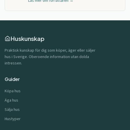
Läs mer om författaren →
Huskunskap
Praktisk kunskap för dig som köper, äger eller säljer
hus i Sverige. Oberoende information utan dolda
intressen.
Guider
Köpa hus
Äga hus
Sälja hus
Hustyper