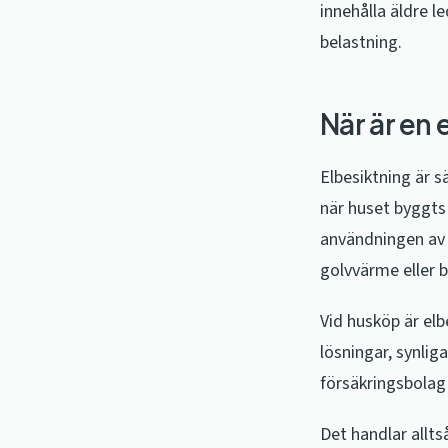
innehålla äldre l
belastning.
När är en
Elbesiktning är s
när huset byggts 
användningen av 
golvvärme eller 
Vid husköp är el
lösningar, synliga
försäkringsbolag 
Det handlar allts