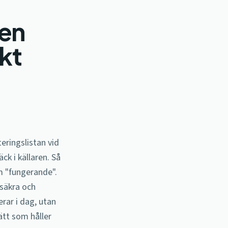
den
kt
eringslistan vid
ck i källaren. Så
m "fungerande".
osäkra och
rar i dag, utan
ätt som håller