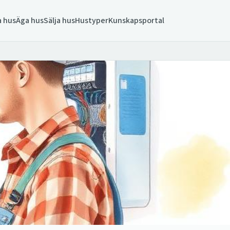
 hus
Äga hus
Sälja hus
Hustyper
Kunskapsportal