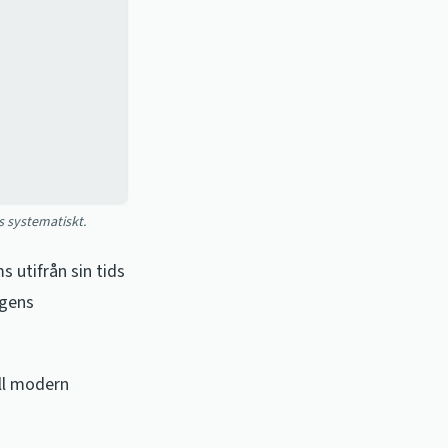
s systematiskt.
s utifrån sin tids
agens
ill modern