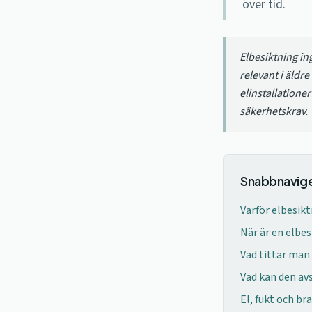
över tid.
Elbesiktning ing
relevant i äldr
elinstallatione
säkerhetskrav.
Snabbnavige
Varför elbesikt
När är en elbe
Vad tittar man
Vad kan den av
El, fukt och br