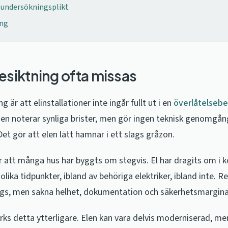
 undersökningsplikt
ng
esiktning ofta missas
g är att elinstallationer inte ingår fullt ut i en
överlåtelsebe
n noterar synliga brister, men gör ingen teknisk genomgån
et gör att elen lätt hamnar i ett slags gråzon.
r att många hus har byggts om stegvis. El har dragits om i 
olika tidpunkter, ibland av behöriga elektriker, ibland inte. R
dags, men sakna helhet, dokumentation och säkerhetsmargina
rks detta ytterligare. Elen kan vara delvis moderniserad, me