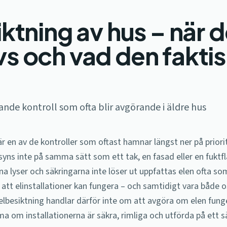
iktning av hus – när 
s och vad den faktis
nde kontroll som ofta blir avgörande i äldre hus
är en av de kontroller som oftast hamnar längst ner på priorit
syns inte på samma sätt som ett tak, en fasad eller en fuktflä
a lyser och säkringarna inte löser ut uppfattas elen ofta so
att elinstallationer kan fungera – och samtidigt vara både 
 elbesiktning handlar därför inte om att avgöra om elen funge
 om installationerna är säkra, rimliga och utförda på ett s