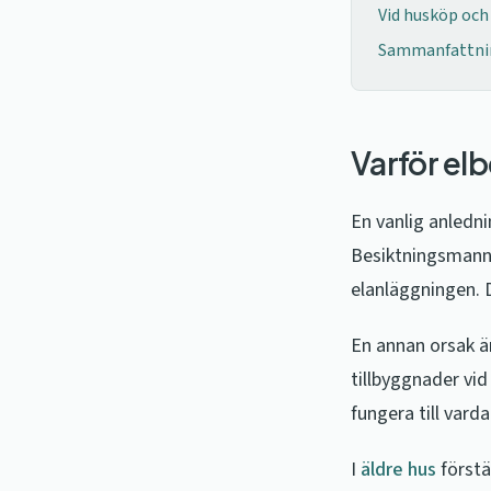
Vid husköp och
Sammanfattni
Varför elb
En vanlig anlednin
Besiktningsmanne
elanläggningen. D
En annan orsak ä
tillbyggnader vid 
fungera till var
I
äldre hus
förstä