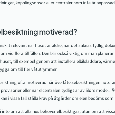
edningar, kopplingsdosor eller centraler som inte är anpassa
 elbesiktning motiverad?
ärskilt relevant när huset är äldre, när det saknas tydlig dok
om vid flera tillfällen. Den blir också viktig om man planerar
huset, till exempel genom att installera elbilsladdare, vär
bygga om till fler våtutrymmen.
besiktning ofta motiverad när överlåtelsebesiktningen notera
 provisorier eller när elcentralen tydligt är av äldre modell. 
kan i vissa fall ställa krav på åtgärder om elen bedöms som b
å inte om att alla hus behöver elbesiktigas, utan om att vissa