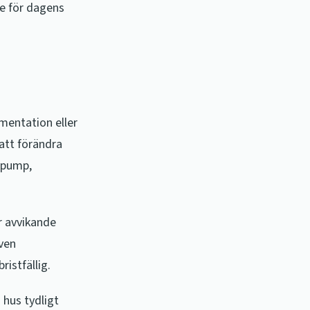
de för dagens
umentation eller
 att förändra
mepump,
r avvikande
Även
ristfällig.
 hus tydligt