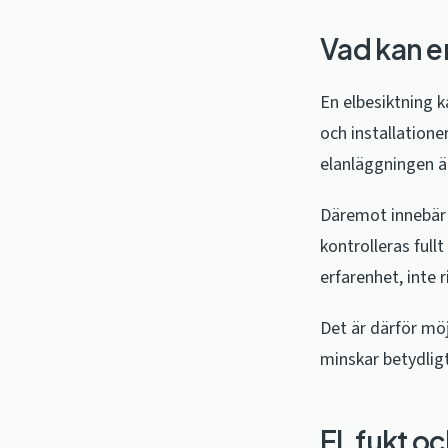
Vad kan en
En elbesiktning k
och installatione
elanläggningen är
Däremot innebär i
kontrolleras full
erfarenhet, inte r
Det är därför möj
minskar betydligt
El, fukt o