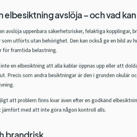
 elbesiktning avslöja – och vad kan
an avslöja uppenbara säkerhetsrisker, felaktiga kopplingar, b
r som utförts utan behörighet. Den kan också ge en bild av h
 för framtida belastning.
nte en elbesiktning att alla kablar öppnas upp eller att dolda
t ut. Precis som andra besiktningar är den i grunden okulär o
ivning.
ligt att problem finns kvar även efter en godkänd elbesiktni
 jämfört med att inte göra någon kontroll alls.
ch brandrisk