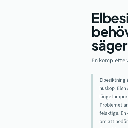
Elbes
behöv
säger
En komplettera
Elbesiktning 
husköp. Elen 
länge lamporn
Problemet är 
felaktiga. En
om att bedöma