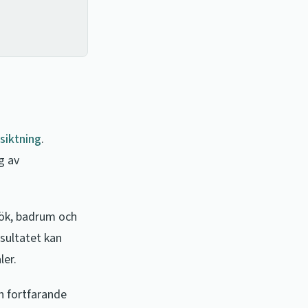
siktning
.
g av
kök, badrum och
esultatet kan
ler.
n fortfarande