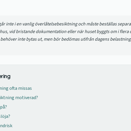
år inte i en vanlig överlåtelsebesiktning och måste beställas separat
e hus, vid bristande dokumentation eller när huset byggts om i flera
r behöver inte bytas ut, men bör bedömas utifrån dagens belastning
ring
ning ofta missas
siktning motiverad?
 på?
slöja?
andrisk