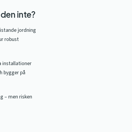
 den inte?
ristande jordning
ur robust
 installationer
ch bygger på
ng – men risken