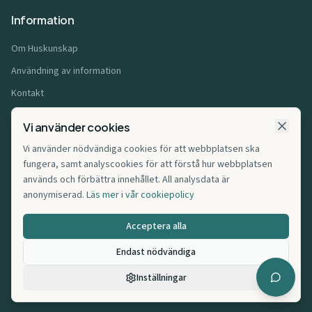
Information
Om Huskunskap
Användning av information
Kontakt
Användarvillkor
Vi använder cookies
Integritetspolicy
Vi använder nödvändiga cookies för att webbplatsen ska
Cookiepolicy
fungera, samt analyscookies för att förstå hur webbplatsen
används och förbättra innehållet. All analysdata är
Affiliatepolicy
anonymiserad.
Läs mer i vår cookiepolicy
Cookie-inställningar
Acceptera alla
Endast nödvändiga
©
2026
Huskunskap.se. Alla rättigheter förbehållna.
Inställningar