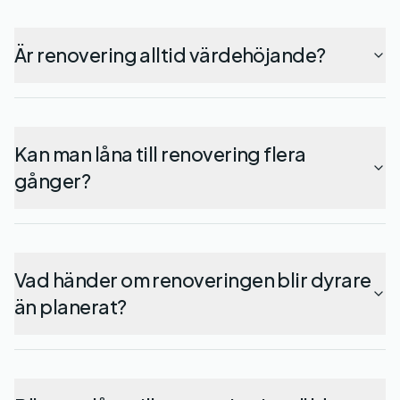
Är renovering alltid värdehöjande?
Kan man låna till renovering flera
gånger?
Vad händer om renoveringen blir dyrare
än planerat?