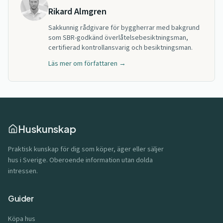
Rikard Almgren
Sakkunnig rådgivare för byggherrar med bakgrund
som SBR-godkänd överlåtelsebesiktningsman,
certifierad kontrollansvarig och besiktningsman.
Läs mer om författaren →
Huskunskap
Praktisk kunskap för dig som köper, äger eller säljer
hus i Sverige. Oberoende information utan dolda
intressen.
Guider
Köpa hus