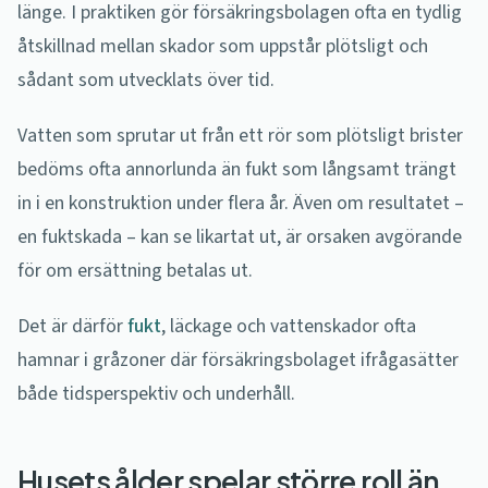
länge. I praktiken gör försäkringsbolagen ofta en tydlig
åtskillnad mellan skador som uppstår plötsligt och
sådant som utvecklats över tid.
Vatten som sprutar ut från ett rör som plötsligt brister
bedöms ofta annorlunda än fukt som långsamt trängt
in i en konstruktion under flera år. Även om resultatet –
en fuktskada – kan se likartat ut, är orsaken avgörande
för om ersättning betalas ut.
Det är därför
fukt
, läckage och vattenskador ofta
hamnar i gråzoner där försäkringsbolaget ifrågasätter
både tidsperspektiv och underhåll.
Husets ålder spelar större roll än