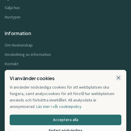
Sälja hus
Hustyper
Information
Om Huskunskap
Användning av information
Kontakt
Användarvillkor
Vi använder cookies
Integritetspolicy
Vi använder nödvändiga cookies för att webbplatsen ska
Cookiepolicy
fungera, samt analyscookies för att förstå hur webbplatsen
används och förbättra innehållet. All analysdata är
Affiliatepolicy
anonymiserad.
Läs mer i vår cookiepolicy
Cookie-inställningar
Acceptera alla
Endast nödvändiga