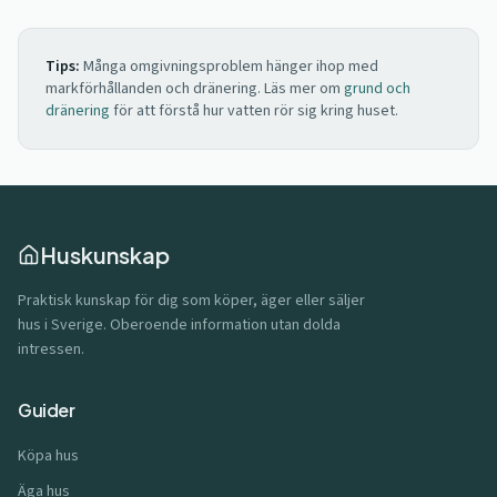
Tips:
Många omgivningsproblem hänger ihop med
markförhållanden och dränering. Läs mer om
grund och
dränering
för att förstå hur vatten rör sig kring huset.
Huskunskap
Praktisk kunskap för dig som köper, äger eller säljer
hus i Sverige. Oberoende information utan dolda
intressen.
Guider
Köpa hus
Äga hus