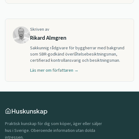
Skriven av
Rikard Almgren
Sakkunnig rådgivare för byggherrar med bakgrund
som SBR-godkänd överlåtelsebesiktningsman,
certifierad kontrollansvarig och besiktningsman.
Läs mer om författaren →
Huskunskap
Praktisk kunskap för dig som köper, äger eller säljer
hus i Sverige. Oberoende information utan dolda
intressen.