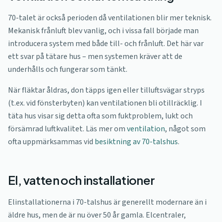
70-talet är också perioden då ventilationen blir mer teknisk.
Mekanisk frånluft blev vanlig, och i vissa fall började man
introducera system med både till- och frånluft. Det här var
ett svar på tätare hus – men systemen kräver att de
underhålls och fungerar som tänkt.
När fläktar åldras, don täpps igen eller tilluftsvägar stryps
(t.ex. vid fönsterbyten) kan ventilationen bli otillräcklig. I
täta hus visar sig detta ofta som fuktproblem, lukt och
försämrad luftkvalitet. Läs mer om
ventilation
, något som
ofta uppmärksammas vid
besiktning av 70-talshus
.
El, vatten och installationer
Elinstallationerna i 70-talshus är generellt modernare än i
äldre hus, men de är nu över 50 år gamla. Elcentraler,