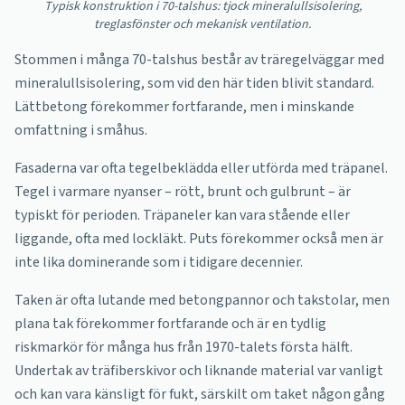
Typisk konstruktion i 70-talshus: tjock mineralullsisolering,
treglasfönster och mekanisk ventilation.
Stommen i många 70-talshus består av träregelväggar med
mineralullsisolering, som vid den här tiden blivit standard.
Lättbetong förekommer fortfarande, men i minskande
omfattning i småhus.
Fasaderna var ofta tegelbeklädda eller utförda med träpanel.
Tegel i varmare nyanser – rött, brunt och gulbrunt – är
typiskt för perioden. Träpaneler kan vara stående eller
liggande, ofta med lockläkt. Puts förekommer också men är
inte lika dominerande som i tidigare decennier.
Taken är ofta lutande med betongpannor och takstolar, men
plana tak förekommer fortfarande och är en tydlig
riskmarkör för många hus från 1970-talets första hälft.
Undertak av träfiberskivor och liknande material var vanligt
och kan vara känsligt för fukt, särskilt om taket någon gång