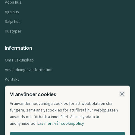
Köpa hus
Äga hus
Sälja hus
Hustyper
Information
Om Huskunskap
Användning av information
Kontakt
Användarvillkor
Vi använder cookies
Integritetspolicy
Vi använder nödvändiga cookies för att webbplatsen ska
Cookiepolicy
fungera, samt analyscookies för att förstå hur webbplatsen
används och förbättra innehållet. All analysdata är
Affiliatepolicy
anonymiserad.
Läs mer i vår cookiepolicy
Cookie-inställningar