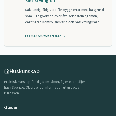
Rikard Almgren
Sakkunnig rådgivare för byggherrar med bakgrund
som SBR-godkänd överlåtelsebesiktningsman,
certifierad kontrollansvarig och besiktningsman.
Läs mer om författaren →
Huskunskap
Praktisk kunskap för dig som köper, äger eller säljer
hus i Sverige. Oberoende information utan dolda
intressen.
Guider