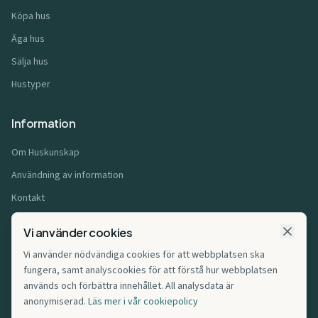
Köpa hus
Äga hus
Sälja hus
Hustyper
Information
Om Huskunskap
Användning av information
Kontakt
Användarvillkor
Vi använder cookies
Integritetspolicy
Vi använder nödvändiga cookies för att webbplatsen ska
Cookiepolicy
fungera, samt analyscookies för att förstå hur webbplatsen
används och förbättra innehållet. All analysdata är
Affiliatepolicy
anonymiserad.
Läs mer i vår cookiepolicy
Cookie-inställningar