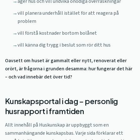
→
äger hus och vill undvika onödiga överraskningar
→
vill planera underhåll istället för att reagera på
problem
→
vill förstå kostnader bortom bolånet
→
vill känna dig trygg i beslut som rör ditt hus
Oavsett om huset är gammalt eller nytt, renoverat eller
orört, är frågorna i grunden desamma: hur fungerar det här
– och vad innebär det över tid?
Kunskapsportal i dag – personlig
husrapport i framtiden
Allt innehåll på Huskunskap är uppbyggt som en
sammanhängande kunskapsbas. Varje sida förklarar ett