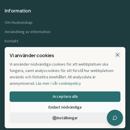
Information
Om Huskunskap
Användning av information
Kontakt
Användarvillkor
Vi använder cookies
Integritetspolicy
Vi använder nödvändiga cookies för att webbplatsen ska
Cookiepolicy
fungera, samt analyscookies för att förstå hur webbplatsen
används och förbättra innehållet. All analysdata är
Affiliatepolicy
anonymiserad.
Läs mer i vår cookiepolicy
Cookie-inställningar
Acceptera alla
Endast nödvändiga
©
2026
Huskunskap.se. Alla rättigheter förbehållna.
Inställningar