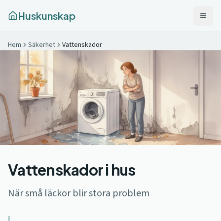
Huskunskap
Hem
Säkerhet
Vattenskador
Vattenskador i hus
När små läckor blir stora problem