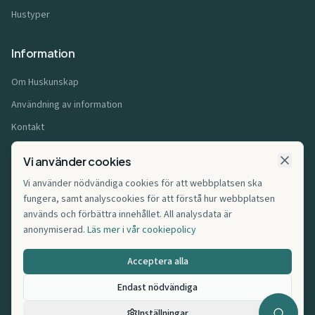
Hustyper
Information
Om Huskunskap
Användning av information
Kontakt
Användarvillkor
Vi använder cookies
Integritetspolicy
Vi använder nödvändiga cookies för att webbplatsen ska
Cookiepolicy
fungera, samt analyscookies för att förstå hur webbplatsen
används och förbättra innehållet. All analysdata är
Affiliatepolicy
anonymiserad.
Läs mer i vår cookiepolicy
Cookie-inställningar
Acceptera alla
Endast nödvändiga
©
2026
Huskunskap.se. Alla rättigheter förbehållna.
Inställningar