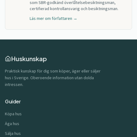
som SBR-godkänd överlåtelsebesiktningsman,
certifierad kontrollansvarig och besiktningsman.
Läs mer om författaren →
Huskunskap
Praktisk kunskap för dig som köper, äger eller säljer
hus i Sverige. Oberoende information utan dolda
intressen.
Guider
Köpa hus
Äga hus
Sälja hus